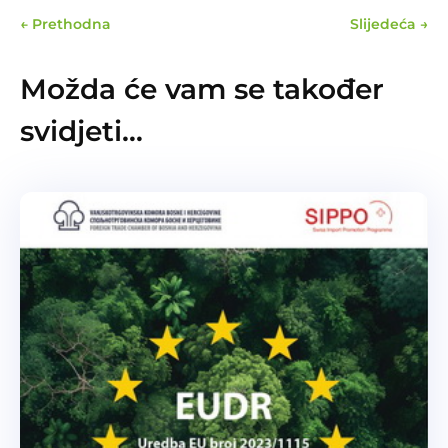
←
Prethodna
Slijedeća
→
Možda će vam se također
svidjeti…