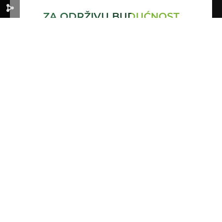
ZA ODRŽIVU BUDUĆNOST
Korisni linkovi
Početna
O nama
Zelena podrška
Info
Publikacije
Legislativa u BiH
Kontakt
Adresa
Branislava Đurđeva 10