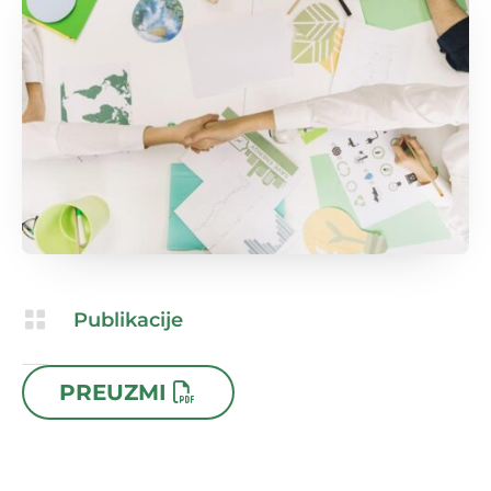

Publikacije

23.09.2024
PREUZMI