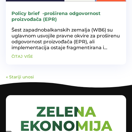
Policy brief -proširena odgovornost
proizvođača (EPR)
Šest zapadnobalkanskih zemalja (WB6) su
uglavnom usvojile pravne okvire za proširenu
odgovornost proizvođača (EPR), ali
implementacija ostaje fragmentirana i
nedosljedna. Ključni izazovi uključuju
čitaj više
nedovoljnu provedbu, ograničenu
infrastrukturu, nisku pouzdanost...
« Stariji unosi
ZELENA
EKONOMIJA