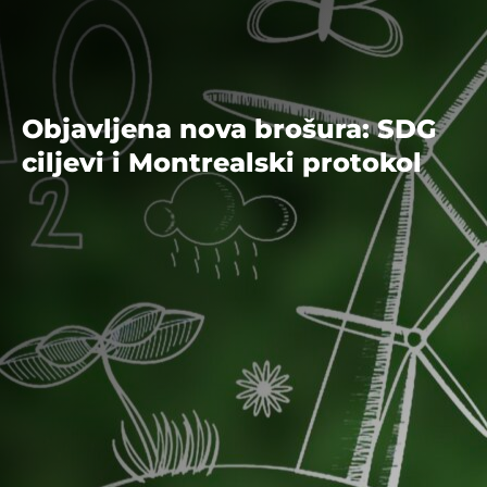
Objavljena nova brošura: SDG
ciljevi i Montrealski protokol