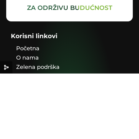
ZA ODRŽIVU BUDUĆNOST
Korisni linkovi
Početna
O nama
Zelena podrška
Info
Publikacije
Legislativa u BiH
Kontakt
Adresa
Branislava Đurđeva 10