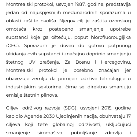
Montrealski protokol, usvojen 1987. godine, predstavlja
jedan od najuspješnijih međunarodnih sporazuma u
oblasti zaštite okoliša. Njegov cilj je zaštita ozonskog
omotača kroz postepeno smanjenje upotrebe
supstanci koje ga oštećuju, poput hlorofluorougljika
(CFC). Sporazum je doveo do gotovo potpunog
ukidanja ovih supstanci i značajno doprinio smanjenju
štetnog UV zračenja. Za Bosnu i Hercegovinu,
Montrealski protokol je posebno značajan jer
obavezuje zemlju da primijeni održive tehnologije u
industrijskim sektorima, čime se direktno smanjuju
emisije štetnih plinova.
Ciljevi održivog razvoja (SDG), usvojeni 2015. godine
kao dio Agende 2030 Ujedinjenih nacija, obuhvataju 17
ciljeva koji teže globalnoj održivosti, uključujući
smanjenje siromaštva, poboljšanje zdravlja i