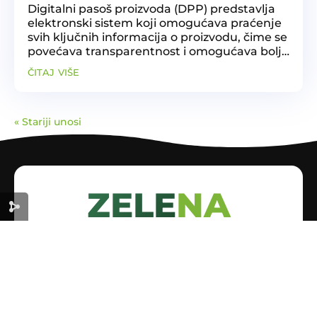
Digitalni pasoš proizvoda (DPP) predstavlja
elektronski sistem koji omogućava praćenje
svih ključnih informacija o proizvodu, čime se
povećava transparentnost i omogućava bolje
upravljanje resursima. Ovaj sistem je ključan
čitaj više
za prelazak na cirkularnu ekonomiju, jer...
« Stariji unosi
ZELENA
EKONOMIJA
ZA ODRŽIVU BUDUĆNOST