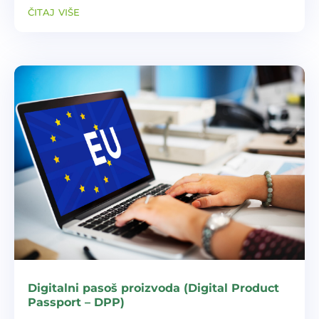
razumiju i primijene obaveze koje proizlaze iz
čitaj više
EPR-a, te da ponudi praktične smjernice za...
Digitalni pasoš proizvoda (Digital Product
Passport – DPP)