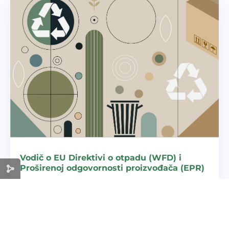
Vodič o EU Direktivi o otpadu (WFD) i
Proširenoj odgovornosti proizvođača (EPR)
Vodič Prilagođavanje EU Direktivi o otpadu i
Proširenoj odgovornosti proizvođača izrađen
je s ciljem da pomogne kompanijama,
uvoznicima i proizvođačima u regiji da bolje
razumiju i primijene obaveze koje proizlaze iz