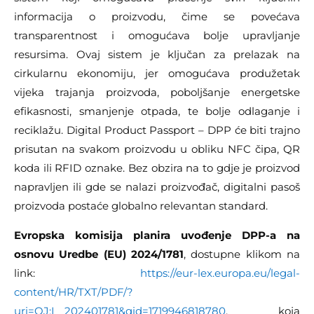
informacija o proizvodu, čime se povećava
transparentnost i omogućava bolje upravljanje
resursima. Ovaj sistem je ključan za prelazak na
cirkularnu ekonomiju, jer omogućava produžetak
vijeka trajanja proizvoda, poboljšanje energetske
efikasnosti, smanjenje otpada, te bolje odlaganje i
reciklažu. Digital Product Passport – DPP će biti trajno
prisutan na svakom proizvodu u obliku NFC čipa, QR
koda ili RFID oznake. Bez obzira na to gdje je proizvod
napravljen ili gde se nalazi proizvođač, digitalni pasoš
proizvoda postaće globalno relevantan standard.
Evropska komisija planira uvođenje DPP-a na
osnovu Uredbe (EU) 2024/1781
, dostupne klikom na
link:
https://eur-lex.europa.eu/legal-
content/HR/TXT/PDF/?
uri=OJ:L_202401781&qid=1719946818780
, koja