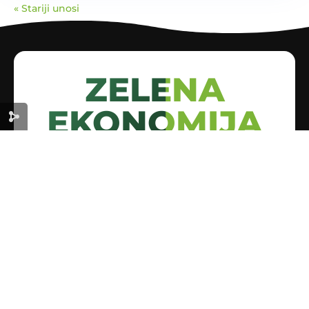
« Stariji unosi
ZELENA
EKONOMIJA
ZA ODRŽIVU BUDUĆNOST
Korisni linkovi
Početna
O nama
Zelena podrška