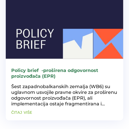
Policy brief -proširena odgovornost
proizvođača (EPR)
Šest zapadnobalkanskih zemalja (WB6) su
uglavnom usvojile pravne okvire za proširenu
odgovornost proizvođača (EPR), ali
implementacija ostaje fragmentirana i
nedosljedna. Ključni izazovi uključuju
čitaj više
nedovoljnu provedbu, ograničenu
infrastrukturu, nisku pouzdanost...