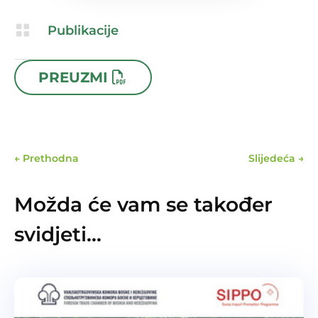

Publikacije

24.04.2025
PREUZMI
←
Prethodna
Slijedeća
→
Možda će vam se također
svidjeti…