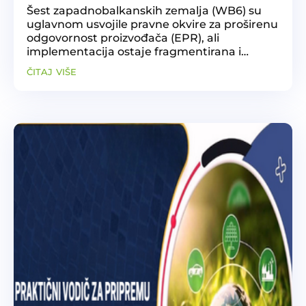
Šest zapadnobalkanskih zemalja (WB6) su
uglavnom usvojile pravne okvire za proširenu
odgovornost proizvođača (EPR), ali
implementacija ostaje fragmentirana i
nedosljedna. Ključni izazovi uključuju
čitaj više
nedovoljnu provedbu, ograničenu
infrastrukturu, nisku pouzdanost...