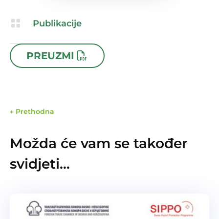

Publikacije

13.11.2025
PREUZMI
←
Prethodna
Možda će vam se također
svidjeti…