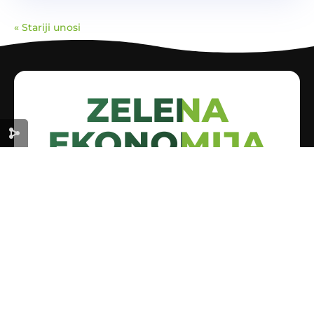
« Stariji unosi
ZELENA
EKONOMIJA
ZA ODRŽIVU BUDUĆNOST
Korisni linkovi
Početna
O nama