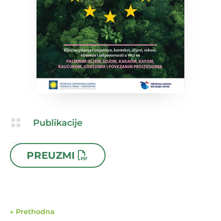

Publikacije

13.11.2025
PREUZMI
←
Prethodna