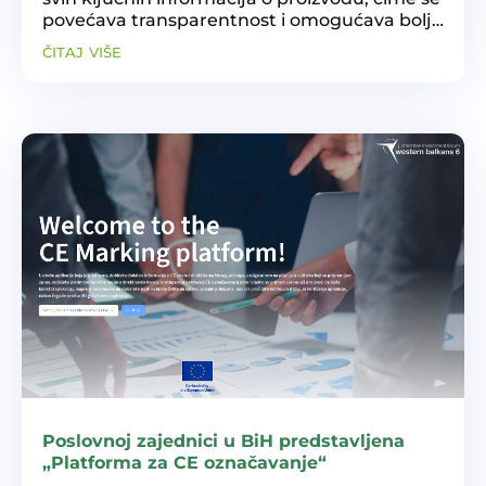
povećava transparentnost i omogućava bolje
upravljanje resursima. Ovaj sistem je ključan
čitaj više
za prelazak na cirkularnu ekonomiju, jer...
Poslovnoj zajednici u BiH predstavljena
„Platforma za CE označavanje“