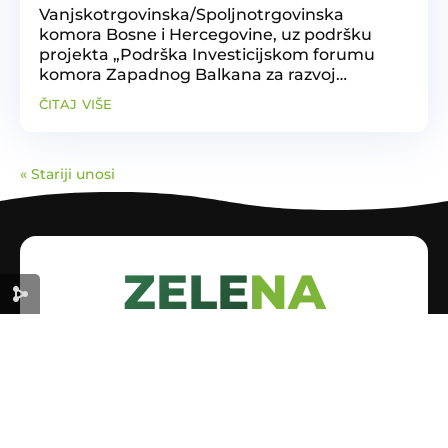
Vanjskotrgovinska/Spoljnotrgovinska
komora Bosne i Hercegovine, uz podršku
projekta „Podrška Investicijskom forumu
komora Zapadnog Balkana za razvoj
zajedničkog regionalnog tržišta“,
čitaj više
organizovala je prezentaciju „Platforma za
CE označavanje“ u Sarajevu. „Platforma za...
« Stariji unosi
ZELENA
EKONOMIJA
ZA ODRŽIVU BUDUĆNOST