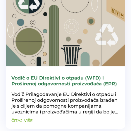
Vodič o EU Direktivi o otpadu (WFD) i
Proširenoj odgovornosti proizvođača (EPR)
Vodič Prilagođavanje EU Direktivi o otpadu i
Proširenoj odgovornosti proizvođača izrađen
je s ciljem da pomogne kompanijama,
uvoznicima i proizvođačima u regiji da bolje
razumiju i primijene obaveze koje proizlaze iz
čitaj više
EPR-a, te da ponudi praktične smjernice za...