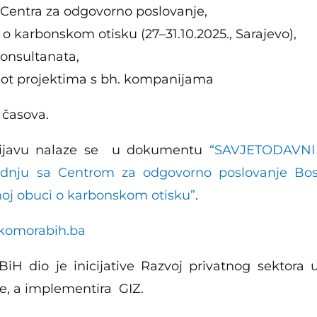
Centra za odgovorno poslovanje,
 karbonskom otisku (27–31.10.2025., Sarajevo),
konsultanata,
ot projektima s bh. kompanijama
 časova.
prijavu nalaze se u dokumentu
“SAVJETODAVN
nju sa Centrom za odgovorno poslovanje Bos
noj obuci o karbonskom otisku”
.
@komorabih.ba
iH dio je inicijative Razvoj privatnog sektora u
e, a implementira GIZ.