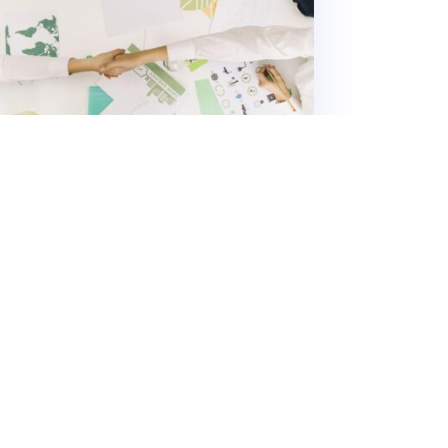
Smjernice za CBAM
„Step by step smjernice za CBAM“
naziv je publikacije koja je
pripremljena u okviru Projekta
komorskog partnerstva Zapadnog
Balkana i u suradnji s Bečkim
čitaj više
institutom za međunarodne
ekonomske studije. Cilj CBAM-Step
by step smjernica je trojak: da se
detaljno razrade...
Noviji unosi »