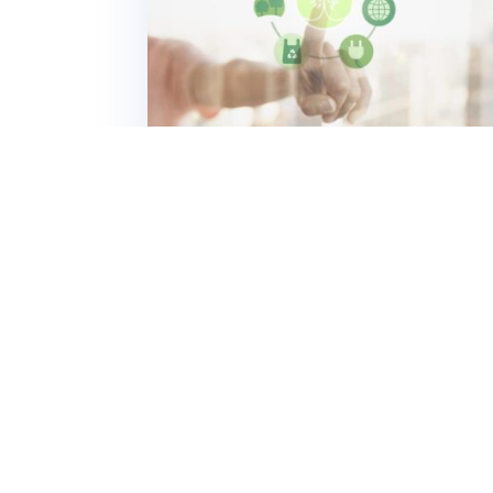
Obavještenje za privrednike: CBA
informativni letci
Evropska komisija je na svom
zvaničnom sajtu objavila nove
informativne letke koji sadrže
ključne informacije o CBAM
(Mehanizam za prekogranično
čitaj više
prilagođavanje ugljenika) za
proizvođače u sektorima kao što su:
aluminijum, gvožđe i čelik,
električna energija, cement,...
« Stariji unosi