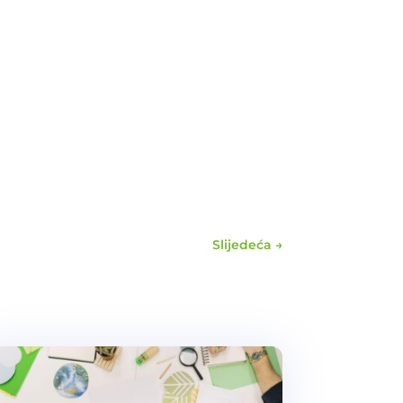
Slijedeća
→