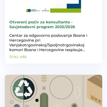
Otvoreni poziv za konsultante -
Savjetodavni program 2025/2026
Centar za odgovorno poslovanje Bosne i
Hercegovine pri
Vanjskotrgovinskoj/Spoljnotrgovinskoj
komori Bosne i Hercegovine raspisuje
Otvoreni poziv za prijavu konsultanata u
čitaj više
okviru Savjetodavnog programa 2025/2026.
Poziv uključuje: Prijem u Bazu konsultanata
Centra za...