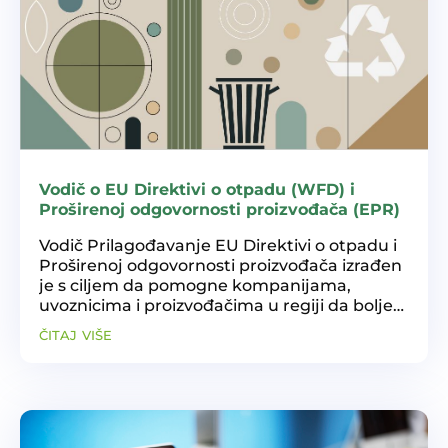
Vodič o EU Direktivi o otpadu (WFD) i
Proširenoj odgovornosti proizvođača (EPR)
Vodič Prilagođavanje EU Direktivi o otpadu i
Proširenoj odgovornosti proizvođača izrađen
je s ciljem da pomogne kompanijama,
uvoznicima i proizvođačima u regiji da bolje
razumiju i primijene obaveze koje proizlaze iz
čitaj više
EPR-a, te da ponudi praktične smjernice za...