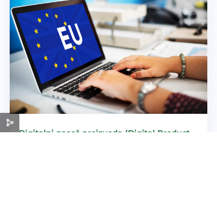
Digitalni pasoš proizvoda (Digital Product
Passport – DPP)
Digitalni pasoš proizvoda (DPP) predstavlja
elektronski sistem koji omogućava praćenje
svih ključnih informacija o proizvodu, čime se
povećava transparentnost i omogućava bolje
upravljanje resursima. Ovaj sistem je ključan
čitaj više
za prelazak na cirkularnu ekonomiju, jer...