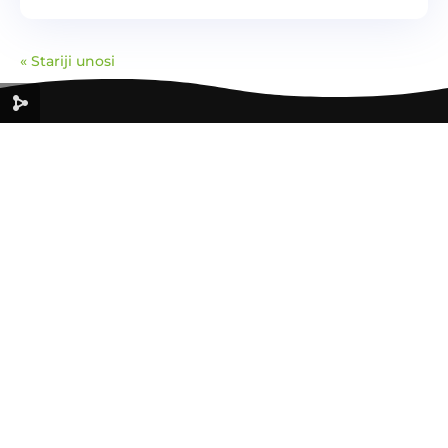
za prelazak na cirkularnu ekonomiju, jer...
« Stariji unosi
ZELENA
EKONOMIJA
ZA ODRŽIVU BUDUĆNOST
Korisni linkovi
Početna
O nama