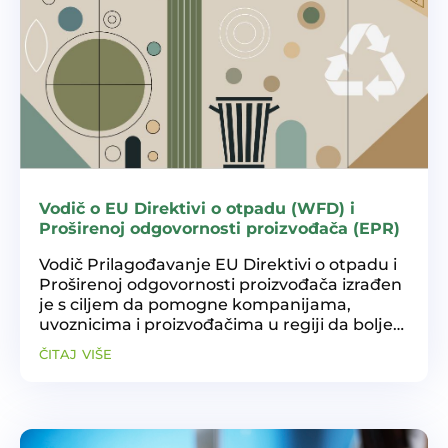
Vodič o EU Direktivi o otpadu (WFD) i
Proširenoj odgovornosti proizvođača (EPR)
Vodič Prilagođavanje EU Direktivi o otpadu i
Proširenoj odgovornosti proizvođača izrađen
je s ciljem da pomogne kompanijama,
uvoznicima i proizvođačima u regiji da bolje
razumiju i primijene obaveze koje proizlaze iz
čitaj više
EPR-a, te da ponudi praktične smjernice za...