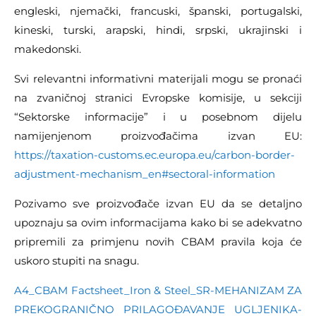
engleski, njemački, francuski, španski, portugalski,
kineski, turski, arapski, hindi, srpski, ukrajinski i
makedonski.
Svi relevantni informativni materijali mogu se pronaći
na zvaničnoj stranici Evropske komisije, u sekciji
“Sektorske informacije” i u posebnom dijelu
namijenjenom proizvođačima izvan EU:
https://taxation-customs.ec.europa.eu/carbon-border-
adjustment-mechanism_en#sectoral-information
Pozivamo sve proizvođače izvan EU da se detaljno
upoznaju sa ovim informacijama kako bi se adekvatno
pripremili za primjenu novih CBAM pravila koja će
uskoro stupiti na snagu.
A4_CBAM Factsheet_Iron & Steel_SR-MEHANIZAM ZA
PREKOGRANIČNO PRILAGOĐAVANJE UGLJENIKA-