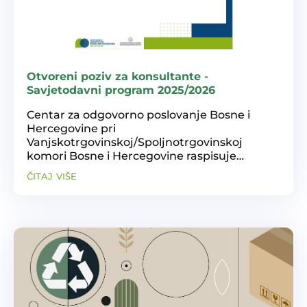
Otvoreni poziv za konsultante -
Savjetodavni program 2025/2026
Centar za odgovorno poslovanje Bosne i
Hercegovine pri
Vanjskotrgovinskoj/Spoljnotrgovinskoj
komori Bosne i Hercegovine raspisuje
Otvoreni poziv za prijavu konsultanata u
čitaj više
okviru Savjetodavnog programa 2025/2026.
Poziv uključuje: Prijem u Bazu konsultanata
Centra za...