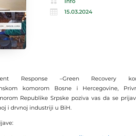

Info

15.03.2024
stment Response –Green Recovery k
govinskom komorom Bosne i Hercegovine, Pr
orom Republike Srpske poziva vas da se prijav
 i drvnoj industriji u BiH.
ijave: