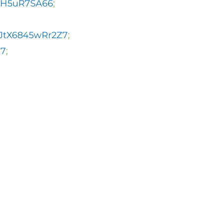
rXH5uR7SA66
;
BJtX6845wRr2Z7
;
H7
;