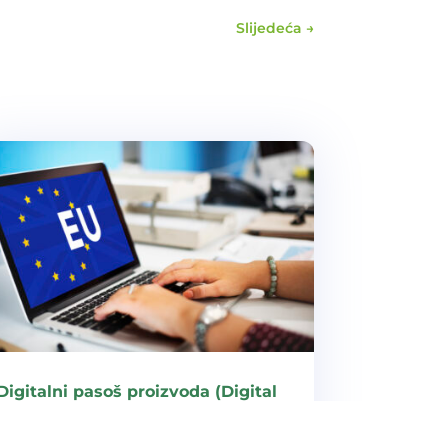
Slijedeća
→
Digitalni pasoš proizvoda (Digital
Product Passport – DPP)
Digitalni pasoš proizvoda (DPP)