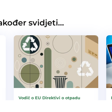
kođer svidjeti…
Vodič o EU Direktivi o otpadu
(WFD) i Proširenoj odgovornosti
proizvođača (EPR)