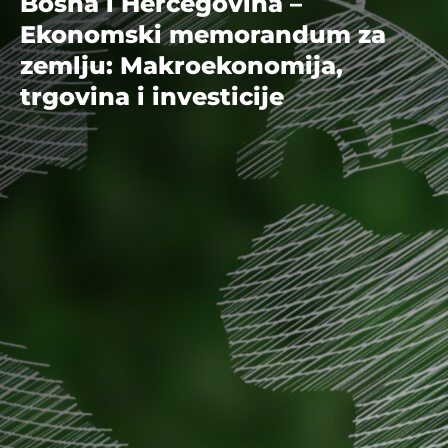
Bosna i Hercegovina –
Ekonomski memorandum za
zemlju: Makroekonomija,
trgovina i investicije