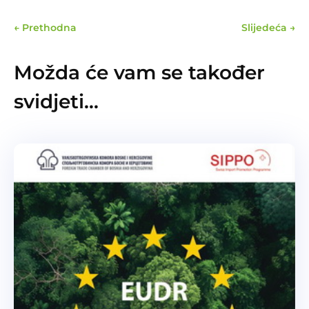
←
Prethodna
Slijedeća
→
Možda će vam se također
svidjeti…