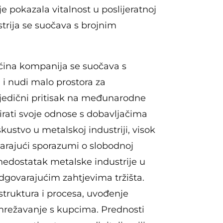
je pokazala vitalnost u poslijeratnoj
trija se suočava s brojnim
ćina kompanija se suočava s
i nudi malo prostora za
ljedični pritisak na međunarodne
rati svoje odnose s dobavljačima
kustvo u metalskoj industriji, visok
varajući sporazumi o slobodnoj
nedostatak metalske industrije u
dgovarajućim zahtjevima tržišta.
struktura i procesa, uvođenje
mrežavanje s kupcima. Prednosti