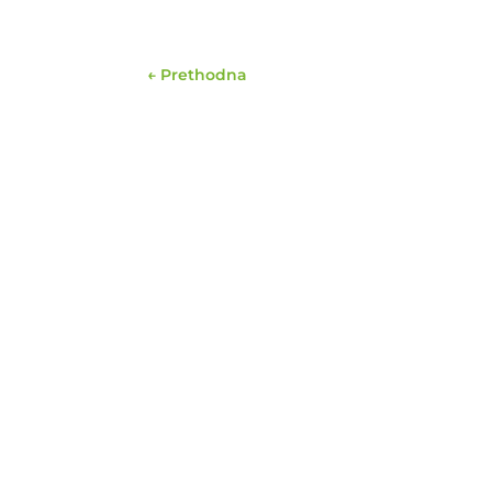
←
Prethodna
Možda će vam se ta