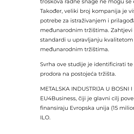
troškova radne snage ne mogu se od
Također, veliki broj kompanija je v
potrebe za istraživanjem i prilago
međunarodnim tržištima. Zahtjevi z
standardi u upravljanju kvalitetom 
međunarodnim tržištima.
Svrha ove studije je identificirati
prodora na postojeća tržišta.
METALSKA INDUSTRIJA U BOSNI I HER
EU4Business, čiji je glavni cilj po
finansiraju Evropska unija (15 mili
ILO.