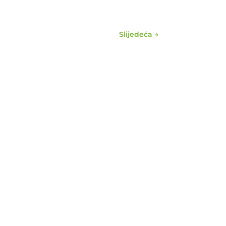
Slijedeća
→
Policy brief -proširena