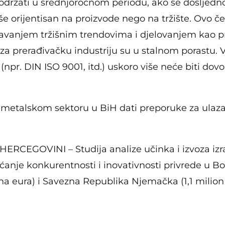
ržati u srednjoročnom periodu, ako se dosljedno n
iše orijentisan na proizvode nego na tržište. Ovo če
đavanjem tržišnim trendovima i djelovanjem kao p
a prerađivačku industriju su u stalnom porastu. V
(npr. DIN ISO 9001, itd.) uskoro više neće biti dov
 te metalskom sektoru u BiH dati preporuke za ulazak
CEGOVINI – Studija analize učinka i izvoza izra
većanje konkurentnosti i inovativnosti privrede u Bo
ona eura) i Savezna Republika Njemačka (1,1 milion 