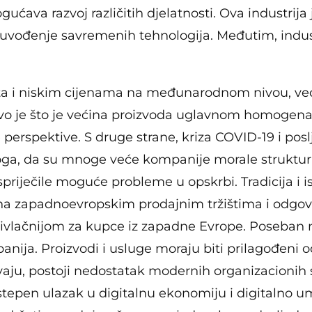
gućava razvoj različitih djelatnosti. Ova industrija 
 uvođenje savremenih tehnologija. Međutim, indus
ta i niskim cijenama na međunarodnom nivou, ve
o je što je većina proizvoda uglavnom homogena 
perspektive. S druge strane, kriza COVID-19 i pos
toga, da su mnoge veće kompanije morale strukturi
spriječile moguće probleme u opskrbi. Tradicija i is
zina zapadnoevropskim prodajnim tržištima i odgo
privlačnijom za kupce iz zapadne Evrope. Poseban 
nija. Proizvodi i usluge moraju biti prilagođeni o
avaju, postoji nedostatak modernih organizacionih 
tepen ulazak u digitalnu ekonomiju i digitalno u