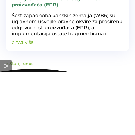
proizvođača (EPR)
Šest zapadnobalkanskih zemalja (WB6) su
uglavnom usvojile pravne okvire za proširenu
odgovornost proizvođača (EPR), ali
implementacija ostaje fragmentirana i
nedosljedna. Ključni izazovi uključuju
čitaj više
nedovoljnu provedbu, ograničenu
infrastrukturu, nisku pouzdanost...
« Stariji unosi
ZELENA
EKONOMIJA
ZA ODRŽIVU BUDUĆNOST