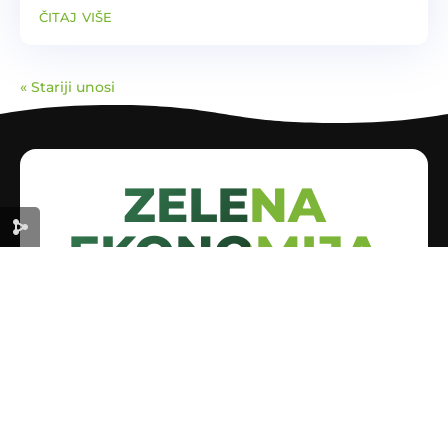
nedosljedna. Ključni izazovi uključuju
čitaj više
nedovoljnu provedbu, ograničenu
infrastrukturu, nisku pouzdanost...
« Stariji unosi
ZELENA
EKONOMIJA
ZA ODRŽIVU BUDUĆNOST
Korisni linkovi
Početna