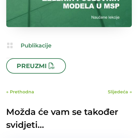

Publikacije

15.04.2024
PREUZMI
←
Prethodna
Slijedeća
→
Možda će vam se također
svidjeti…