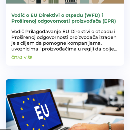
Vodič o EU Direktivi o otpadu (WFD) i
Proširenoj odgovornosti proizvođača (EPR)
Vodič Prilagođavanje EU Direktivi o otpadu i
Proširenoj odgovornosti proizvođača izrađen
je s ciljem da pomogne kompanijama,
uvoznicima i proizvođačima u regiji da bolje
razumiju i primijene obaveze koje proizlaze iz
čitaj više
EPR-a, te da ponudi praktične smjernice za...