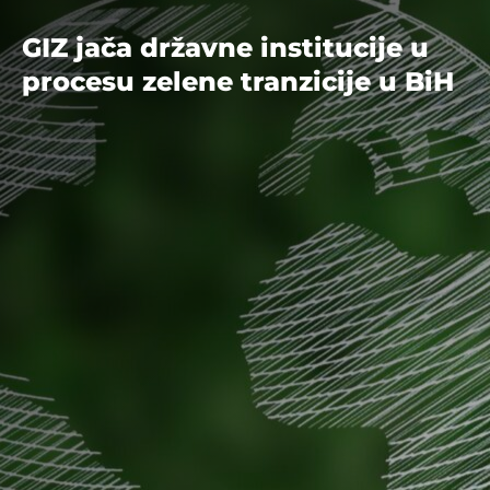
GIZ jača državne institucije u
procesu zelene tranzicije u BiH