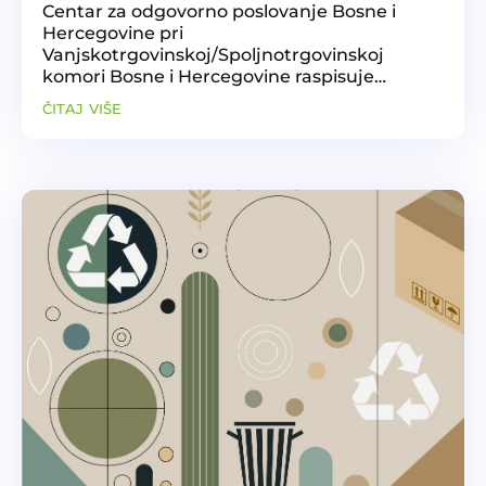
Centar za odgovorno poslovanje Bosne i
Hercegovine pri
Vanjskotrgovinskoj/Spoljnotrgovinskoj
komori Bosne i Hercegovine raspisuje
Otvoreni poziv za prijavu konsultanata u
čitaj više
okviru Savjetodavnog programa 2025/2026.
Poziv uključuje: Prijem u Bazu konsultanata
Centra za...