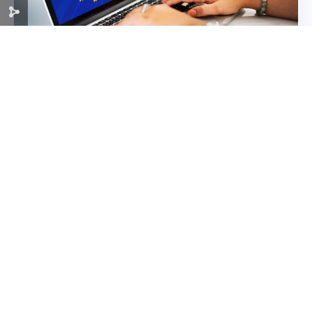
Digitalni pasoš proizvoda (Digital Product
Passport – DPP)
Digitalni pasoš proizvoda (DPP) predstavlja
elektronski sistem koji omogućava praćenje
svih ključnih informacija o proizvodu, čime se
povećava transparentnost i omogućava bolje
upravljanje resursima. Ovaj sistem je ključan
čitaj više
za prelazak na cirkularnu ekonomiju, jer...
« Stariji unosi