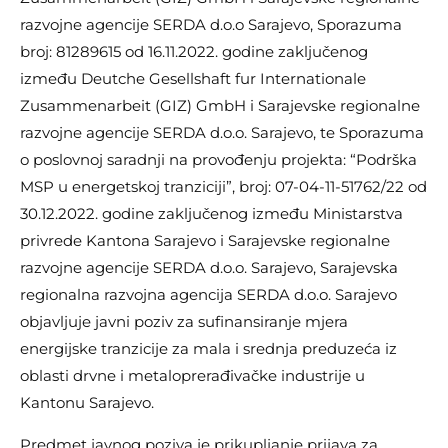
razvojne agencije SERDA d.o.o Sarajevo, Sporazuma
broj: 81289615 od 16.11.2022. godine zaključenog
između Deutche Gesellshaft fur Internationale
Zusammenarbeit (GIZ) GmbH i Sarajevske regionalne
razvojne agencije SERDA d.o.o. Sarajevo, te Sporazuma
o poslovnoj saradnji na provođenju projekta: “Podrška
MSP u energetskoj tranziciji”, broj: 07-04-11-51762/22 od
30.12.2022. godine zaključenog između Ministarstva
privrede Kantona Sarajevo i Sarajevske regionalne
razvojne agencije SERDA d.o.o. Sarajevo, Sarajevska
regionalna razvojna agencija SERDA d.o.o. Sarajevo
objavljuje javni poziv za sufinansiranje mjera
energijske tranzicije za mala i srednja preduzeća iz
oblasti drvne i metaloprerađivačke industrije u
Kantonu Sarajevo.
Predmet javnog poziva je prikupljanje prijava za