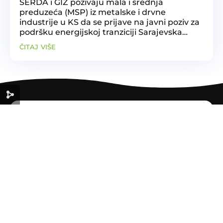
SERDA i GIZ pozivaju mala i srednja
preduzeća (MSP) iz metalske i drvne
industrije u KS da se prijave na javni poziv za
podršku energijskoj tranziciji Sarajevska
regionalna razvojna agencija SERDA objavila
čitaj više
je Javni poziv za sufinansiranje mjera
energijske tranzicije...
ZELENA
EKONOMIJA
ZA ODRŽIVU BUDUĆNOST