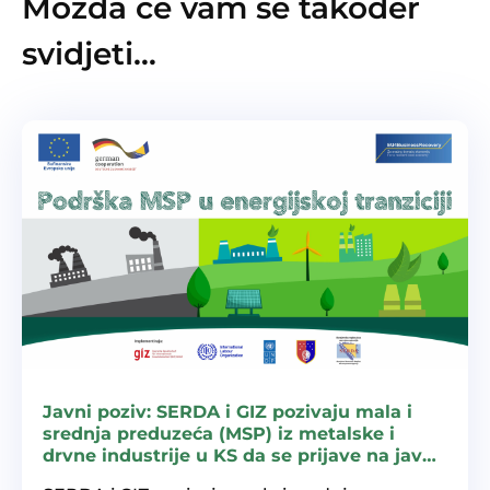
Možda će vam se također
svidjeti…
Javni poziv: SERDA i GIZ pozivaju mala i
srednja preduzeća (MSP) iz metalske i
drvne industrije u KS da se prijave na javni
poziv za podršku energijskoj tranziciji