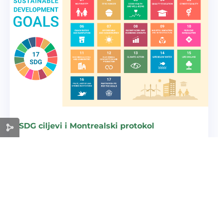
SDG ciljevi i Montrealski protokol
čitaj više
« Stariji unosi
Noviji unosi »