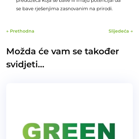
preduzeća koja se bave ili imaju potencijal da
se bave rješenjima zasnovanim na prirodi.
←
Prethodna
Slijedeća
→
Možda će vam se također
svidjeti…