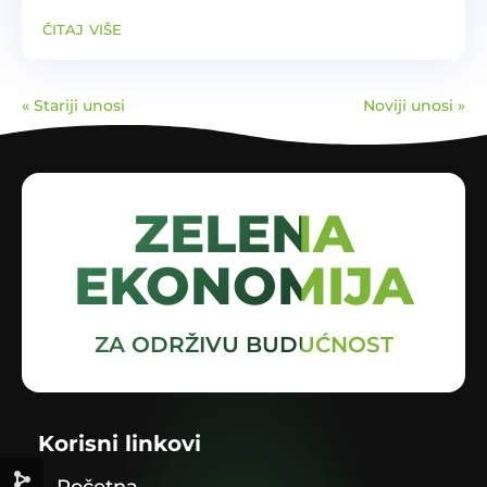
čitaj više
« Stariji unosi
Noviji unosi »
ZELENA
EKONOMIJA
ZA ODRŽIVU BUDUĆNOST
Korisni linkovi