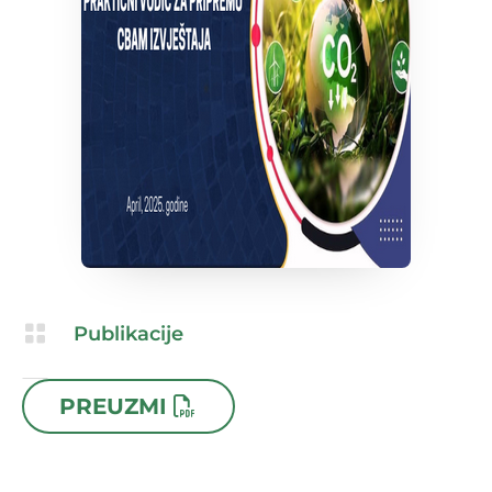

Publikacije

24.04.2025
PREUZMI