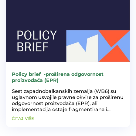
Policy brief -proširena odgovornost
proizvođača (EPR)
Šest zapadnobalkanskih zemalja (WB6) su
uglavnom usvojile pravne okvire za proširenu
odgovornost proizvođača (EPR), ali
implementacija ostaje fragmentirana i
nedosljedna. Ključni izazovi uključuju
čitaj više
nedovoljnu provedbu, ograničenu
infrastrukturu, nisku pouzdanost...