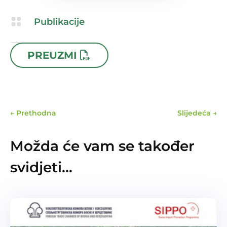

Publikacije

24.04.2025
PREUZMI
←
Prethodna
Slijedeća
→
Možda će vam se također
svidjeti…