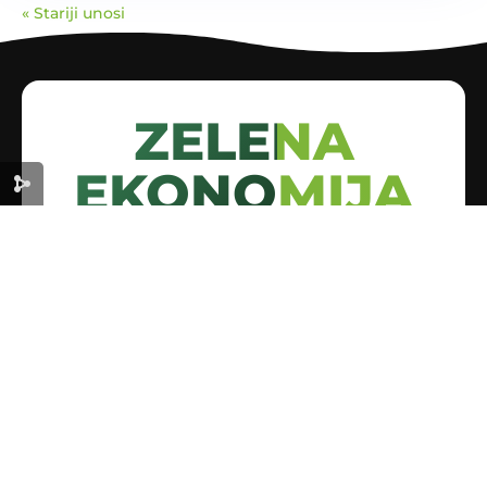
« Stariji unosi
ZELENA
EKONOMIJA
ZA ODRŽIVU BUDUĆNOST
Korisni linkovi
Početna
O nama
Zelena podrška