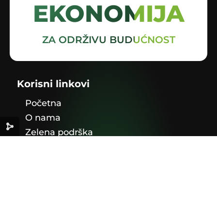
EKONOMIJA
ZA ODRŽIVU BUDUĆNOST
Korisni linkovi
Početna
O nama
Zelena podrška
Info
Publikacije
Legislativa u BiH
Kontakt
Adresa