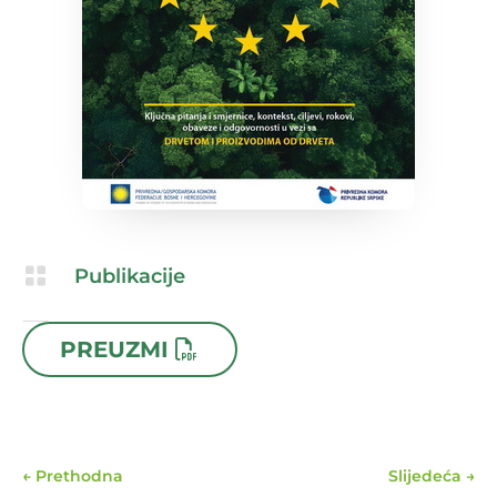

Publikacije

13.11.2025
PREUZMI
←
Prethodna
Slijedeća
→